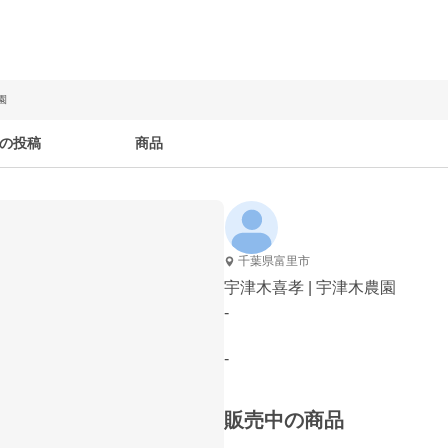
園
の投稿
商品
千葉県富里市
宇津木喜孝 | 宇津木農園
-
-
販売中の商品