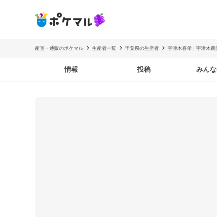
産直・通販のポケマル
生産者一覧
千葉県の生産者
宇津木喜孝 | 宇津木農
情報
投稿
みんな