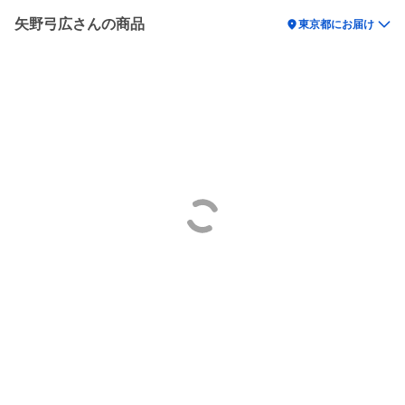
矢野弓広さんの商品
location_on
東京都にお届け