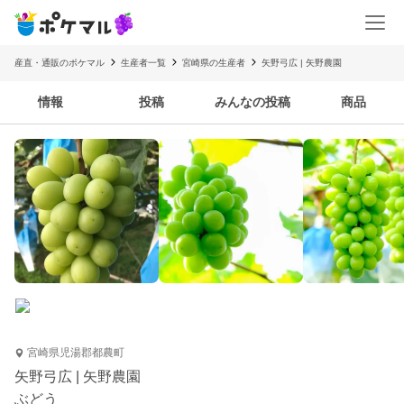
産直・通販のポケマル
生産者一覧
宮崎県の生産者
矢野弓広 | 矢野農園
情報
投稿
みんなの投稿
商品
宮崎県児湯郡都農町
矢野弓広 | 矢野農園
ぶどう