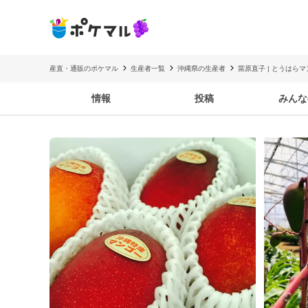
産直・通販のポケマル
生産者一覧
沖縄県の生産者
當原直子 | とうはら
情報
投稿
みんな