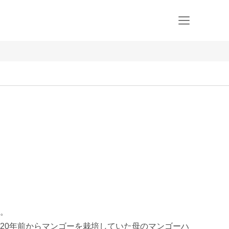
。

20年前からマンゴーを栽培していた母のマンゴーハ