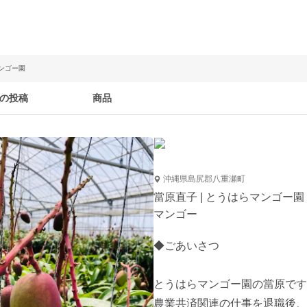
マンゴー園
の投稿
商品
沖縄県島尻郡八重瀬町
當原直子 | とうはらマンゴー園
マンゴー
◆ごあいさつ

とうはらマンゴー園の當原です
農業共済関連の仕事を退職後、