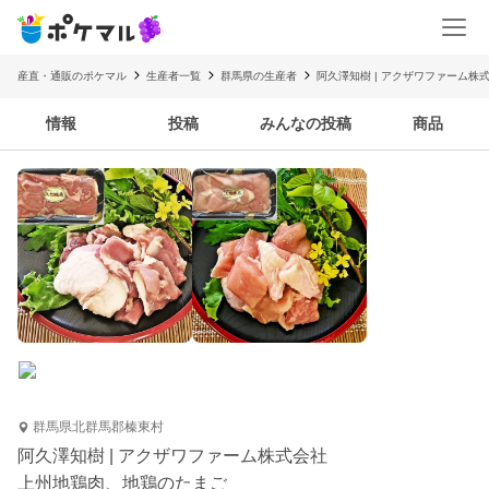
産直・通販のポケマル
生産者一覧
群馬県の生産者
阿久澤知樹 | アクザワファーム株
情報
投稿
みんなの投稿
商品
群馬県北群馬郡榛東村
阿久澤知樹 | アクザワファーム株式会社
上州地鶏肉、地鶏のたまご