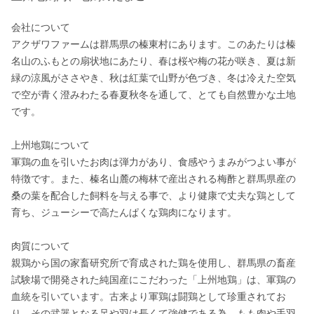
会社について

アクザワファームは群馬県の榛東村にあります。このあたりは榛
名山のふもとの扇状地にあたり、春は桜や梅の花が咲き、夏は新
緑の涼風がささやき、秋は紅葉で山野が色づき、冬は冷えた空気
で空が青く澄みわたる春夏秋冬を通して、とても自然豊かな土地
です。

上州地鶏について

軍鶏の血を引いたお肉は弾力があり、食感やうまみがつよい事が
特徴です。また、榛名山麓の梅林で産出される梅酢と群馬県産の
桑の葉を配合した飼料を与える事で、より健康で丈夫な鶏として
育ち、ジューシーで高たんぱくな鶏肉になります。

肉質について

親鶏から国の家畜研究所で育成された鶏を使用し、群馬県の畜産
試験場で開発された純国産にこだわった「上州地鶏」は、軍鶏の
血統を引いています。古来より軍鶏は闘鶏として珍重されてお
り、その武器となる足や羽は長くて強健である為、もも肉や手羽