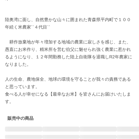
陸奥湾に面し、自然豊かな山々に囲まれた青森県平内町で１００
年続く米農家``４代目``

　耕作放棄地が年々増加する地域の農業に寂しさを感じ、また、
愚直にお米作り、精米所を営む​伯父に魅せられ強く農業に惹かれ
るようになり、１２年間勤務した陸上自衛隊を退職しR2年農家に
なりました。

人の生命、農地保全、地球の環境を守ることが我々の責務である
と思っています。

食べる人が幸せになる【最幸なお米】を皆さんにお届けいたしま
す。
販売中の商品