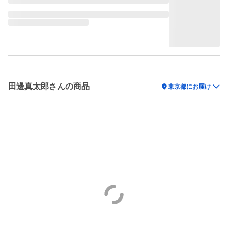
田邊真太郎さんの商品
location_on
東京都にお届け