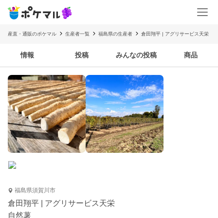
産直・通販のポケマル
生産者一覧
福島県の生産者
倉田翔平 | アグリサービス天栄
情報
投稿
みんなの投稿
商品
福島県須賀川市
倉田翔平 | アグリサービス天栄
自然薯