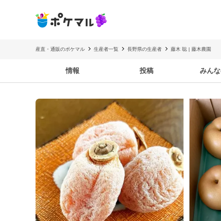
産直・通販のポケマル
生産者一覧
長野県の生産者
藤木 聡 | 藤木農園
情報
投稿
みんな