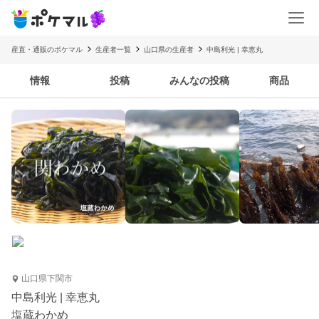
産直・通販のポケマル
生産者一覧
山口県の生産者
中島利光 | 幸恵丸
情報
投稿
みんなの投稿
商品
山口県下関市
中島利光 | 幸恵丸
塩蔵わかめ