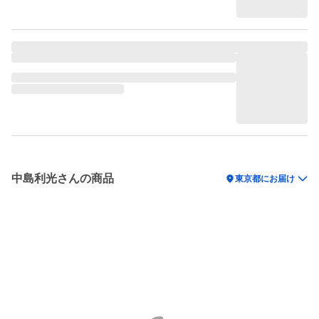
中島利光さんの商品
location_on
東京都にお届け