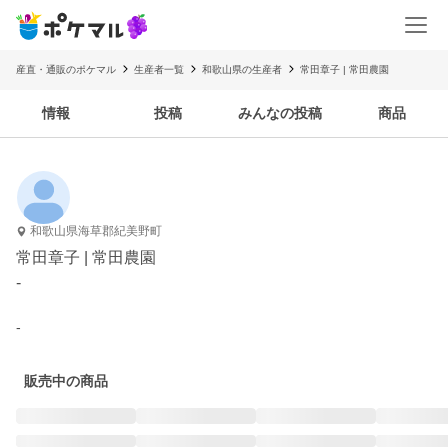
産直・通販のポケマル
生産者一覧
和歌山県の生産者
常田章子 | 常田農園
情報
投稿
みんなの投稿
商品
和歌山県海草郡紀美野町
常田章子 | 常田農園
-
-
販売中の商品