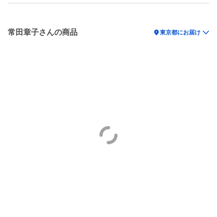
常田章子さんの商品
location_on
東京都にお届け