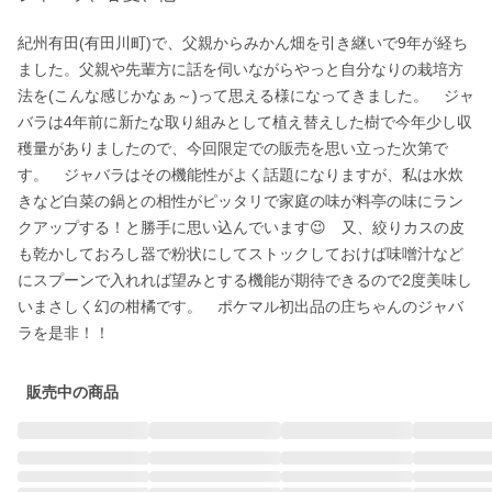
紀州有田(有田川町)で、父親からみかん畑を引き継いで9年が経ち
ました。父親や先輩方に話を伺いながらやっと自分なりの栽培方
法を(こんな感じかなぁ～)って思える様になってきました。　ジャ
バラは4年前に新たな取り組みとして植え替えした樹で今年少し収
穫量がありましたので、今回限定での販売を思い立った次第で
す。　ジャバラはその機能性がよく話題になりますが、私は水炊
きなど白菜の鍋との相性がピッタリで家庭の味が料亭の味にラン
クアップする！と勝手に思い込んでいます😉　又、絞りカスの皮
も乾かしておろし器で粉状にしてストックしておけば味噌汁など
にスプーンで入れれば望みとする機能が期待できるので2度美味し
いまさしく幻の柑橘です。　ポケマル初出品の庄ちゃんのジャバ
ラを是非！！
販売中の商品