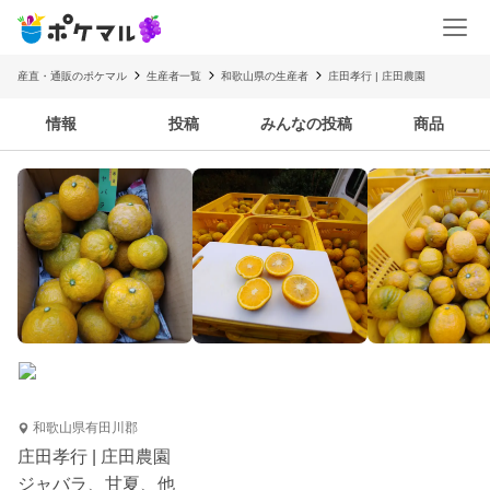
産直・通販のポケマル
生産者一覧
和歌山県の生産者
庄田孝行 | 庄田農園
情報
投稿
みんなの投稿
商品
和歌山県有田川郡
庄田孝行 | 庄田農園
ジャバラ、甘夏、他