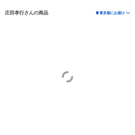
庄田孝行さんの商品
location_on
東京都にお届け