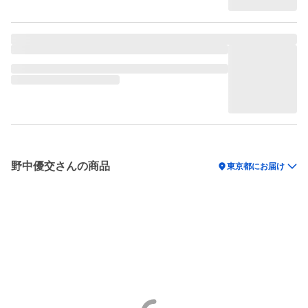
野中優交さんの商品
location_on
東京都にお届け