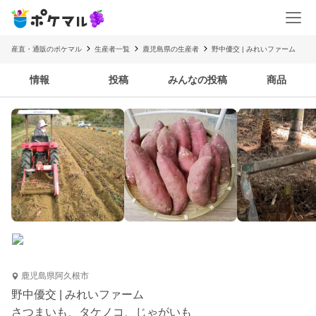
産直・通販のポケマル
生産者一覧
鹿児島県の生産者
野中優交 | みれいファーム
情報
投稿
みんなの投稿
商品
鹿児島県阿久根市
野中優交 | みれいファーム
さつまいも、タケノコ、じゃがいも