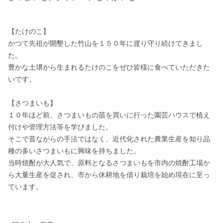
【たけのこ】

かつて先祖が開墾した竹山を１５０年に渡り守り続けてきまし
た。

豊かな土壌から生まれるたけのこをぜひ皆様に食べていただきた
いです。

【さつまいも】

１０年ほど前、さつまいもの苗を買いに行った園芸ハウスで植え
付けや管理方法等を学びました。

そこで昔ながらの手法ではなく、近代化された農業生産を知り品
種の多いさつまいもに興味を持ちました。

当時焼酎が大人気で、原料となるさつまいもを市内の焼酎工場か
ら大量生産を促され、市から休耕地を借り栽培を始め現在に至っ
ています。
