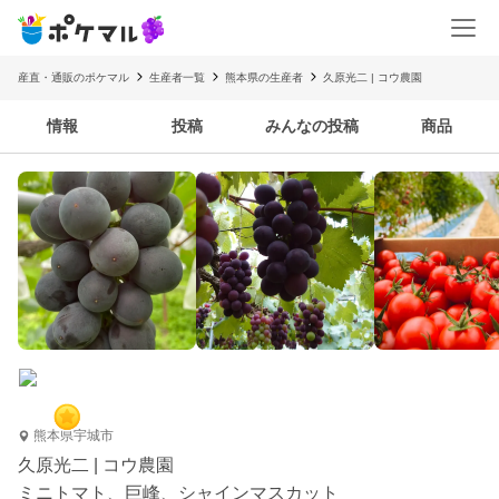
産直・通販のポケマル
生産者一覧
熊本県の生産者
久原光二 | コウ農園
情報
投稿
みんなの投稿
商品
熊本県宇城市
久原光二 | コウ農園
ミニトマト、巨峰、シャインマスカット