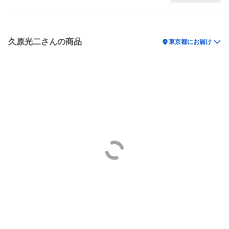
久原光二さんの商品
location_on
東京都にお届け