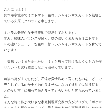
こんにちは！！

熊本県宇城市でミニトマト、巨峰、シャインマスカットを栽培し
ている久原（クバラ）と申します。

ミネラル分豊かな干拓農地で栽培しております。

甘み、酸味のバランスが良く、味の濃いうまみあるミニトマト、
味の濃いジューシーな巨峰、甘〜いシャインマスカットを育てて
います！

「美味しい！また食べたい！！」と思って頂けるようなものを作
りたい‥と試行錯誤しながら頑張っています。

農協出荷が主でしたが、私達が愛情込めて育てたものを、どこで
売られているのか全くわかりません。なので通常では知り得るこ
とのない方々に知って頂き食べてもらいたいと常々思っていまし
た。

そんな時に私が大好きな家庭料理研究家の方がブログで「ポケマ
ル」さんを紹介されていて、購入者の方から直接感想をいただけ