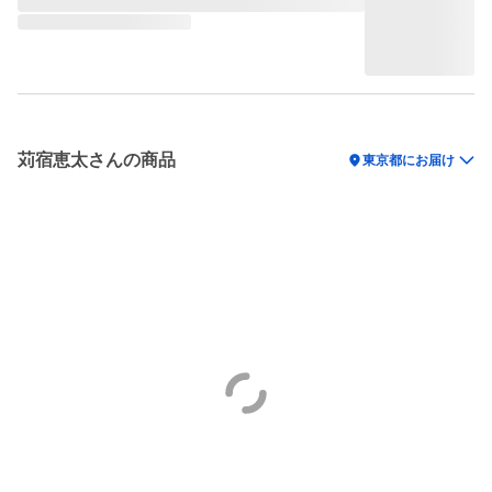
苅宿恵太さんの商品
location_on
東京都にお届け