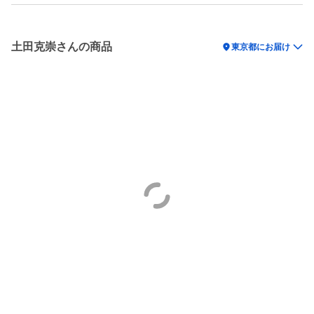
土田克崇さんの商品
location_on
東京都にお届け