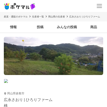
産直・通販のポケマル
生産者一覧
岡山県の生産者
広永さおり | ひろりファーム
情報
投稿
みんなの投稿
商品
岡山県倉敷市
広永さおり | ひろりファーム
桃