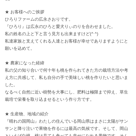
★ お客様へのご挨拶

ひろりファームの広永さおりです。

『ひろり』は広永のひろと愛犬りぃのりを合わせました。

私の姓名の上と下と言う見方も出来ますけど(^ ^)

私達家族と支えてくれる人達とお客様が幸せでありますようにと
願いを込めて。

★ 農家になった経緯

私の父の知り合いで何十年も桃を作られてきた方の栽培方法や考
え方に共感して、私も自分の手で美味しい桃を作りたいと思いま
した。

なるべく自然に近い樹勢を大事にし、肥料は極限まで抑え、草生
栽培で栄養を取り込ませるという作り方です。

★ 生産物、地域の紹介

『晴れの国岡山』わたしの住んでいる岡山県はまさに太陽がサン
サンと降り注いで果物を作るには最高の気候です。そして、岡山
といえば白桃。桃は見ても食べても幸せになれる果物です。そん