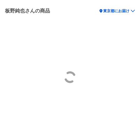
板野純也さんの商品
location_on
東京都にお届け