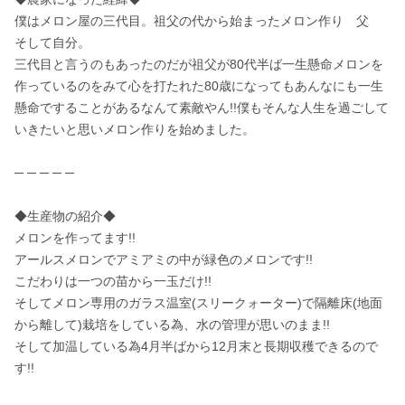
僕はメロン屋の三代目。祖父の代から始まったメロン作り　父　
そして自分。

三代目と言うのもあったのだが祖父が80代半ば一生懸命メロンを
作っているのをみて心を打たれた80歳になってもあんなにも一生
懸命ですることがあるなんて素敵やん!!僕もそんな人生を過ごして
いきたいと思いメロン作りを始めました。

─ ─ ─ ─ ─

◆生産物の紹介◆

メロンを作ってます!!

アールスメロンでアミアミの中が緑色のメロンです!!

こだわりは一つの苗から一玉だけ!!

そしてメロン専用のガラス温室(スリークォーター)で隔離床(地面
から離して)栽培をしている為、水の管理が思いのまま!!

そして加温している為4月半ばから12月末と長期収穫できるので
す!!
