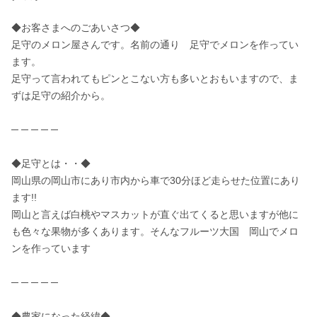
◆お客さまへのごあいさつ◆

足守のメロン屋さんです。名前の通り　足守でメロンを作ってい
ます。

足守って言われてもピンとこない方も多いとおもいますので、ま
ずは足守の紹介から。

─ ─ ─ ─ ─

◆足守とは・・◆

岡山県の岡山市にあり市内から車で30分ほど走らせた位置にあり
ます!!

岡山と言えば白桃やマスカットが直ぐ出てくると思いますが他に
も色々な果物が多くあります。そんなフルーツ大国　岡山でメロ
ンを作っています

─ ─ ─ ─ ─

◆農家になった経緯◆
