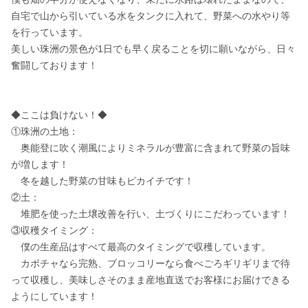
自宅で山から引いている水をタンクに入れて、野菜への水やり等
を行っています。

美しい珠洲の景色が1日でも早く戻ることを切に願いながら、日々
奮闘しております！

◆ここは負けない！◆

①珠洲の土地：

　奥能登に吹く潮風によりミネラルが豊富に含まれて野菜の旨味
が増します！

　冬を越した野菜の甘味もピカイチです！

②土：

　堆肥を使った土壌改善を行い、土づくりにこだわっています！

③収穫タイミング：

　僕の生産品はすべて最高のタイミングで収穫しています。

　カボチャなら完熟、ブロッコリーなら食べごろギリギリまで待
って収穫し、美味しさそのまま産地直送でお客様にお届けできる
ようにしています！
