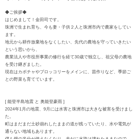
◆ご挨拶◆

はじめまして！金田司です。

珠洲で生まれ育ち、今も妻・子供２人と珠洲市内で農家をしてい
ます。

地元から耕作放棄地をなくしたい、先代の農地を守っていきたい
という思いから、

農業法人や市役所事業の修行を経て30歳で独立し、祖父母の農地
を受け継ぎました。

現在はカボチャやブロッコリーをメインに、苗作りなど、季節ご
との野菜も育てています。

[ 能登半島地震 と 奥能登豪雨 ]

2024年1月の地震、9月には水害と珠洲市は大きな被害を受けまし
た。

町はまだまだ土砂崩れしたままの道が残っていたり、水や電気が
通らない地域もあります。

僕も畑の半分が使えなくなり、未だに水路は壊れたままなので、