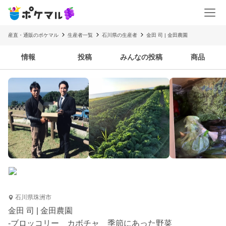
産直・通販のポケマル
生産者一覧
石川県の生産者
金田 司 | 金田農園
情報
投稿
みんなの投稿
商品
石川県珠洲市
金田 司 | 金田農園
-ブロッコリー カボチャ 季節にあった野菜