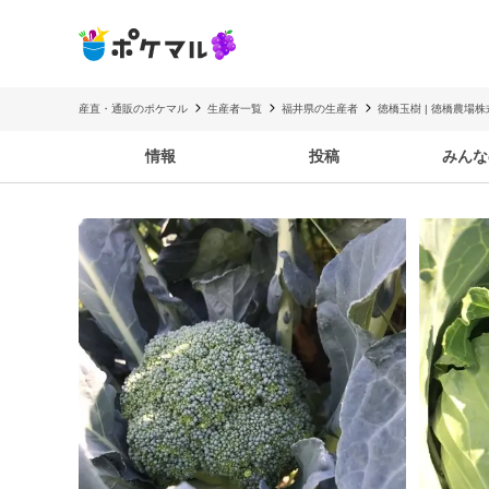
産直・通販のポケマル
生産者一覧
福井県の生産者
徳橋玉樹 | 徳橋農場
情報
投稿
みんな