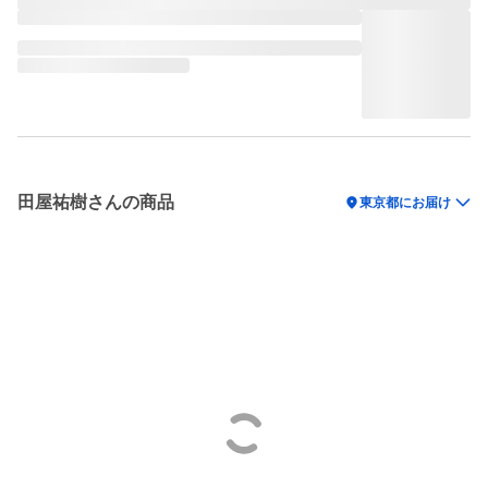
田屋祐樹さんの商品
location_on
東京都にお届け