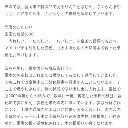
当園では、盛岡市の特産品であるりんごをはじめ、さくらんぼや
もも、西洋梨や和梨、ぶどうなどの果物を栽培しております。

当園のこだわり

当園の農業の3C

「うれしい」「たのしい」「おいしい」を全国の皆様のもとへ。

マメコバチを利用した受粉、北上山系からの天然湧水で育った果
物をお届けします。

炭を利用し、果樹園から脱炭素社会へ

果樹の剪定枝はこれまでは燃やして灰にして処理していました。
でもこれでは空気中に二酸化炭素を排出することになります。そ
こまで燃やしきらず、炭の状態で取り出し土に入れます。当社で
は2009年度からの試みで、数年に一度、剪定した果樹の枝は、炭
化炉で炭に変え、炭粉を果樹園内に撒いています。炭は分解され
にくく、土壌の通気性や水はけに効果があると言われ、炭の穴の
空気のポケットが土中に空気を取り込み微生物（菌根菌）が住み
着き、果実の根が活性化されて、木の根張りが良くなります。
