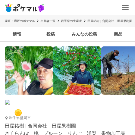
産直・通販のポケマル
生産者一覧
岩手県の生産者
田屋祐樹 | 合同会社 田屋果樹園
情報
投稿
みんなの投稿
商品
岩手県盛岡市
田屋祐樹 | 合同会社 田屋果樹園
さくらんぼ 桃 プルーン りんご 洋梨 果物加工品