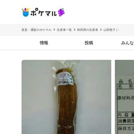
産直・通販のポケマル
生産者一覧
秋田県の生産者
山田敦子 | -
情報
投稿
みんな