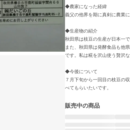
◆農家になった経緯 

義父の他界を期に真剣に農業に
◆生産物の紹介 

秋田県は枝豆の生産が日本一で
また、秋田県は発酵食品も他県
です。私は糀を沢山使う贅沢な
◆今後について 

７月下旬から一回目の枝豆の収
べてもらいたいです。
販売中の商品