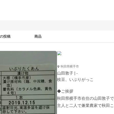
の投稿
商品
秋田県横手市
山田敦子 | -
枝豆、いぶりがっこ
◆ご挨拶

秋田県横手市在住の山田敦子で
主人と二人で兼業農家で秋田こ