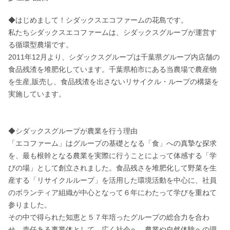
◆はじめまして！シダックスエコファームの花島です。 

私たちシダックスエコファームは、シダックスグループが運営す
る循環型農場です。

2011年12月より、シダックスグループは千葉県グループ内店舗の
食品残渣を堆肥化しています。千葉県柏市にある当農場で農産物
を生産,販売し、食品残渣を出さないリサイクル・ループの構築を
実施しています。

◆シダックスグループが農業を行う理由

「エコファーム」はグループの基礎となる「食」への真摯な探求
を、最も根幹となる農業を実際に行うことによって体感する「学
びの場」として創立されました。食品残さを堆肥化して野菜を生
産する「リサイクルループ」を活用した環境活動を中心に、社員
のボランティア組織が中心となって６年にわたって学びを重ねて
参りました。 

その中で得られた知恵と５７年培ったグループの総合力を合わ
せ、責任ある事業体として、広く社会へ、農業や自然体験への理