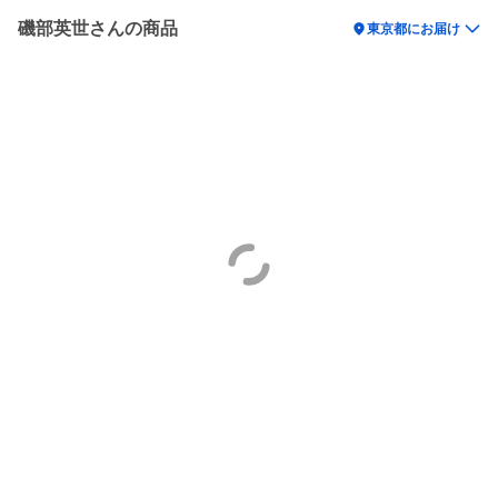
磯部英世さんの商品
location_on
東京都にお届け