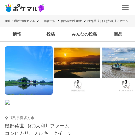
産直・通販のポケマル
生産者一覧
福島県の生産者
磯部英世 | (有)大和川ファーム
情報
投稿
みんなの投稿
商品
福島県喜多方市
磯部英世 | (有)大和川ファーム
コシヒカリ、ミルキークイーン