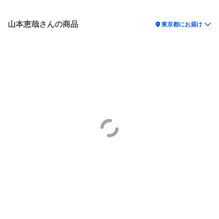
山本恵哉さんの商品
location_on
東京都にお届け