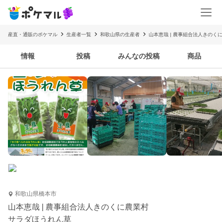
産直・通販のポケマル
生産者一覧
和歌山県の生産者
山本恵哉 | 農事組合法人きのく
情報
投稿
みんなの投稿
商品
和歌山県橋本市
山本恵哉 | 農事組合法人きのくに農業村
サラダほうれん草