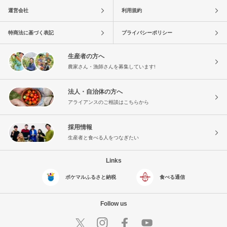
運営会社
利用規約
特商法に基づく表記
プライバシーポリシー
生産者の方へ
農家さん・漁師さんを募集しています!
法人・自治体の方へ
アライアンスのご相談はこちらから
採用情報
生産者と食べる人をつなぎたい
Links
ポケマルふるさと納税
食べる通信
Follow us