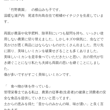
　「竹野農園」　の横山みち子です。

温暖な瀬戸内　尾道市向島在住で柑橘やイチジクを生産していま
す。

両親が農薬や化学肥料、除草剤にいつも疑問を持ち、いっさい使
用しない農業に切り替えました。しかしキズや病気に、虫などで
見かけが悪く商品にはならないものがたくさん出ました。売り先
に困り、美味しいミカンを破棄せざることも多くありました。

美味しいミカンを是非食べていただきたいと思い、次の世代が引
き継ぐことになり私たち夫婦も両親の思いを継ぐことにしまし
た。

傷が多いですがすごく美味しいミカンです。

「　食べ物が体を作っている」

管理栄養士である私は、農業の従事者(生産者)の健康と消費者の安
全な食品を提供していきたいと思ってます。

土からの恵みを得た「昔からのみかんの味、味が濃い」と良く言
われます。
