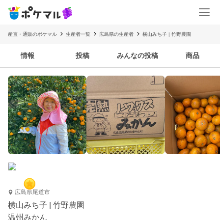
産直・通販のポケマル
生産者一覧
広島県の生産者
横山みち子 | 竹野農園
情報
投稿
みんなの投稿
商品
広島県尾道市
横山みち子 | 竹野農園
温州みかん