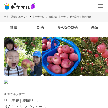
産直・通販のポケマル
生産者一覧
青森県の生産者
秋元美春 | 農園秋元
情報
投稿
みんなの投稿
商品
青森県弘前市
秋元美春 | 農園秋元
りんご・リンゴジュース