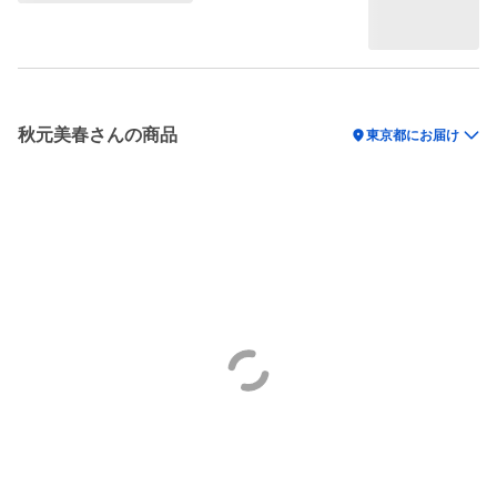
秋元美春さんの商品
location_on
東京都にお届け