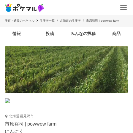
産直・通販のポケマル
生産者一覧
北海道の生産者
市原裕司 | powwow farm
情報
投稿
みんなの投稿
商品
北海道岩見沢市
市原裕司 | powwow farm
にんにく