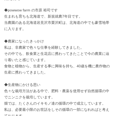
◆powwow farm の市原 裕司です

生まれも育ちも北海道で、新規就農7年目です。 

当農園のある北海道岩見沢市栗沢町は、北海道の中でも豪雪地帯
に入ります。

◆農家になったきっかけ 

私は、非農家で色々な仕事を経験してきました。 

その中でも、飲食業と生花店に携わってきたことで今の農業に辿
り着いたと感じています。 

食物と植物から、生産する事に興味を持ち、40歳を機に農作物の
生産に携わってきました。

◆生産物にかける思い

色々な栽培方法がある中で、肥料・農薬を使用せず自然循環の中
でニンニクを栽培しています。 

畑では、たくさんのイキモノ達の循環の中で成立しています。 

私は、必要最小限のお世話をしその循環の一部になれればと考え
ております。
