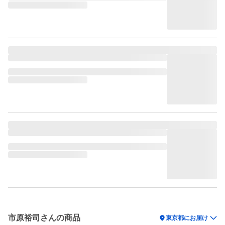
市原裕司さんの商品
location_on
東京都にお届け