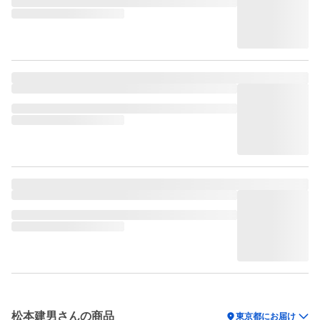
松本建男さんの商品
location_on
東京都にお届け