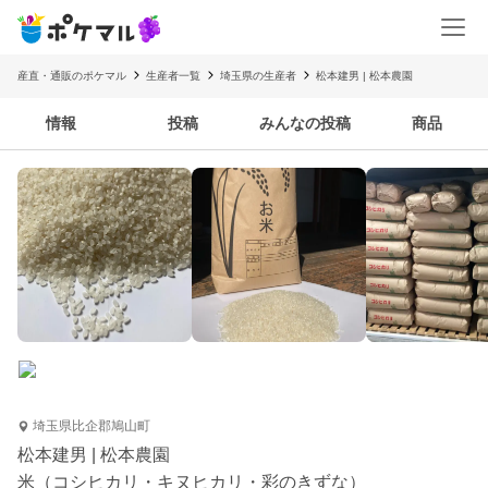
産直・通販のポケマル
生産者一覧
埼玉県の生産者
松本建男 | 松本農園
情報
投稿
みんなの投稿
商品
埼玉県比企郡鳩山町
松本建男 | 松本農園
米（コシヒカリ・キヌヒカリ・彩のきずな）