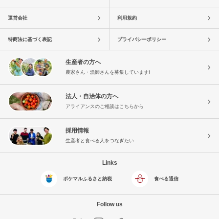
運営会社
利用規約
特商法に基づく表記
プライバシーポリシー
生産者の方へ
農家さん・漁師さんを募集しています!
法人・自治体の方へ
アライアンスのご相談はこちらから
採用情報
生産者と食べる人をつなぎたい
Links
ポケマルふるさと納税
食べる通信
Follow us