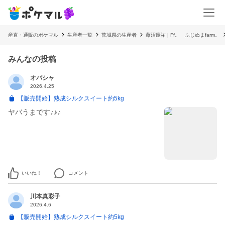
産直・通販のポケマル
生産者一覧
茨城県の生産者
藤沼慶祐 | Ff。 ふじぬまfarm。
みんなの投稿
オバシャ
2026.4.25
【販売開始】熟成シルクスイート約5kg
ヤバうまです♪♪♪
いいね！
コメント
川本真彩子
2026.4.6
【販売開始】熟成シルクスイート約5kg