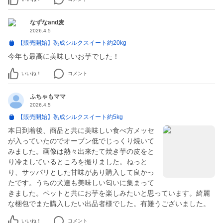
なずなand麦
2026.4.5
【販売開始】熟成シルクスイート約20kg
今年も最高に美味しいお芋でした！
いいね！
コメント
ふちゃもママ
2026.4.5
【販売開始】熟成シルクスイート約5kg
本日到着後、商品と共に美味しい食べ方メッセ
が入っていたのでオーブン低でじっくり焼いて
みました。画像は熱々出来たて焼き芋の皮をと
り冷ましているところを撮りました。ねっと
り、サッパリとした甘味があり購入して良かっ
たです。うちの犬達も美味しい匂いに集まって
きました。ペットと共にお芋を楽しみたいと思っています。綺麗
な梱包でまた購入したい出品者様でした。有難うございました。
いいね！
コメント