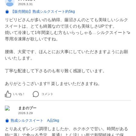
2026.3.31
【販売開始】熟成シルクスイート約5kg
リピリピさんが多いのも納得、藤沼さんのとても美味しいシルク
スイートは、とても綺麗なので頂くのも美味しさUPです。
焼いて冷凍して1年間楽しむ方もいらっしゃる…シルクスイート🍠
専用冷凍庫が欲しいですね。
腰痛、大変です、ほんとにお大事にしていただきますようにお願
いいたします。
丁寧な配達して下さるのも有り難く感謝しています。
ありがとうございます!! 楽しませいただきますね。
いいね！
コメント
ままのプー
2026.3.29
熟成シルクスイート A品5kg
とりあえずレンジ調理しましたか、ホクホクで甘い。時間がある
時に蒸しで食べる予定。風通しよく涼しい所で新聞紙挟んで保