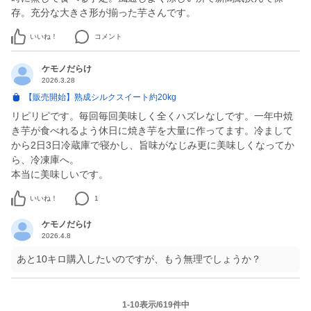
存。充分な大きさ形が揃った芋さんです。
いいね！
コメント
ケモノだらけ
2026.3.28
【販売開始】熟成シルクスイート約20kg
リピリピです。毎回毎回美味しく全くハズレなしです。一年中焼
き芋が食べれるよう休日に焼き芋を大量に作ってます。冷まして
から2日3日冷蔵庫で寝かし、旨味がなじみ更に美味しくなってか
ら、冷凍庫へ。
いいね！
1
ケモノだらけ
2026.4.8
あと10キロ購入したいのですが、もう無理でしょうか？
1-10表示/619件中