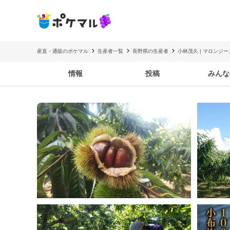
産直・通販のポケマル
生産者一覧
長野県の生産者
小林茂久 | マロンジ
情報
投稿
みんな