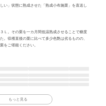
しい」状態に熟成させた「熟成小布施栗」を直送し
３Ｌ。その栗を一カ月間低温熟成させることで糖度
た。収穫直後の栗に比べて多少色艶は劣るものの、
栗をご堪能ください。
もっと見る