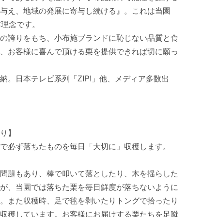
与え、地域の発展に寄与し続ける』。これは当園
基本理念です。

の誇りをもち、小布施ブランドに恥じない品質と食
、お客様に喜んで頂ける栗を提供できれば切に願っ
納。日本テレビ系列「ZIP!」他、メディア多数出
り】

で必ず落ちたものを毎日「大切に」収穫します。

問題もあり、棒で叩いて落としたり、木を揺らした
が、当園では落ちた栗を毎日鮮度が落ちないように
。また収穫時、足で毬を剥いたりトングで拾ったり
収穫しています。お客様にお届けする栗たちを足蹴