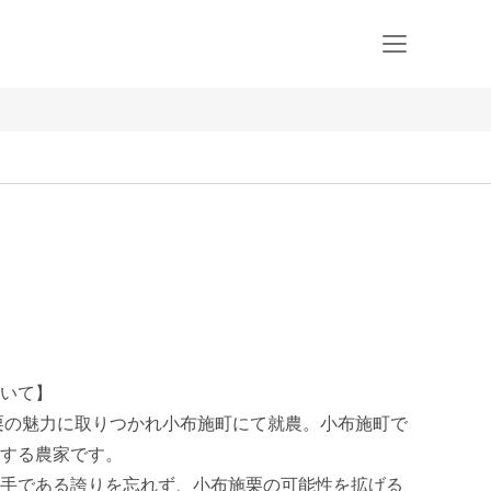
いて】

と栗の魅力に取りつかれ小布施町にて就農。小布施町で
する農家です。

手である誇りを忘れず、小布施栗の可能性を拡げる