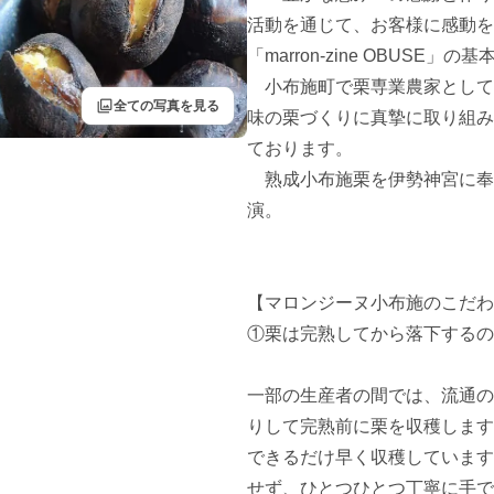
活動を通じて、お客様に感動を
「marron-zine OBUSE」の
　小布施町で栗専業農家として
filter
全ての写真を見る
味の栗づくりに真摯に取り組み
ております。

　熟成小布施栗を伊勢神宮に奉
演。

【マロンジーヌ小布施のこだわ
①栗は完熟してから落下するの
一部の生産者の間では、流通の
りして完熟前に栗を収穫します
できるだけ早く収穫しています
せず、ひとつひとつ丁寧に手で