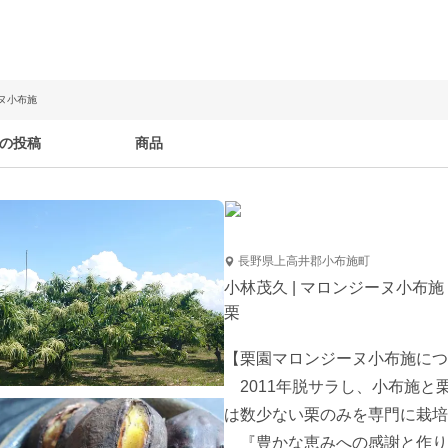
ーヌ小布施
の投稿
商品
長野県上高井郡小布施町
小林茂久 | マロンジーヌ小布施
栗
【栗園マロンジーヌ小布施につ
　2011年脱サラし、小布施
は数少ない栗のみを専門に栽培
　『豊かな恵みへの感謝と作り