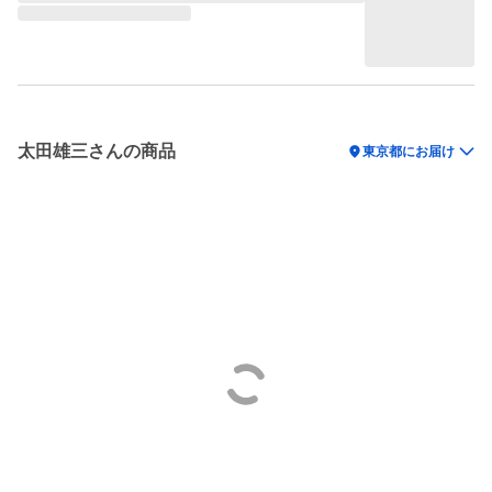
太田雄三さんの商品
location_on
東京都にお届け