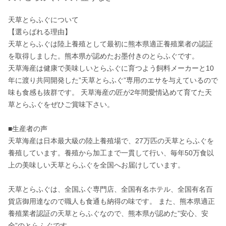
天草とらふぐについて

【選らばれる理由】

天草とらふぐは陸上養殖として最初に熊本県適正養殖業者の認証
を取得しました。熊本県が認めたお墨付きのとらふぐです。

天草海産は健康で美味しいとらふぐに育つよう飼料メーカーと10
年に渡り共同開発した”天草とらふぐ”専用のエサを与えているので
味も食感も抜群です。 天草海産の匠が2年間愛情込めて育てた天
草とらふぐをぜひご賞味下さい。

■生産者の声

天草海産は日本最大級の陸上養殖場で、27万匹の天草とらふぐを
養殖しています。養殖から加工まで一貫して行い、毎年50万食以
上の美味しい天草とらふぐを全国へお届けしています。

天草とらふぐは、全国ふぐ専門店、全国有名ホテル、全国有名百
貨店御用達なので職人も食通も納得の味です。 また、熊本県適正
養殖業者認証の天草とらふぐなので、熊本県が認めた”安心、安
全”のとらふぐです。
