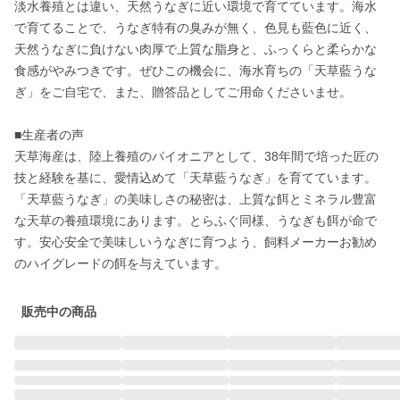
淡水養殖とは違い、天然うなぎに近い環境で育てています。海水
で育てることで、うなぎ特有の臭みが無く、色見も藍色に近く、
天然うなぎに負けない肉厚で上質な脂身と、ふっくらと柔らかな
食感がやみつきです。ぜひこの機会に、海水育ちの「天草藍うな
ぎ」をご自宅で、また、贈答品としてご用命くださいませ。

■生産者の声

天草海産は、陸上養殖のパイオニアとして、38年間で培った匠の
技と経験を基に、愛情込めて「天草藍うなぎ」を育てています。
「天草藍うなぎ」の美味しさの秘密は、上質な餌とミネラル豊富
な天草の養殖環境にあります。とらふぐ同様、うなぎも餌が命で
す。安心安全で美味しいうなぎに育つよう、飼料メーカーお勧め
のハイグレードの餌を与えています。
販売中の商品