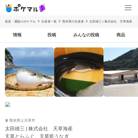
産直・通販のポケマル
生産者一覧
熊本県の生産者
太田雄三 | 株式会社 天草海産
情報
投稿
みんなの投稿
商品
熊本県上天草市
太田雄三 | 株式会社 天草海産
天草とらふぐ、天草藍うなぎ