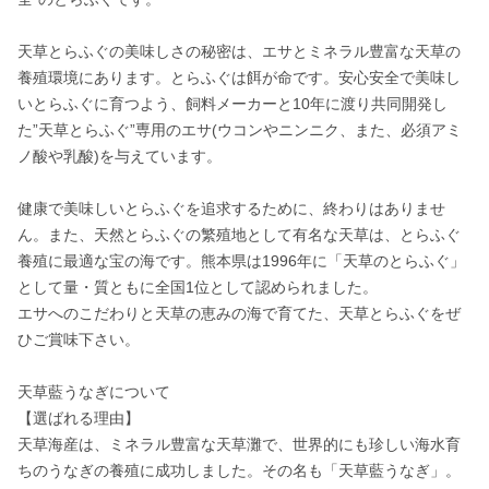
天草とらふぐの美味しさの秘密は、エサとミネラル豊富な天草の
養殖環境にあります。とらふぐは餌が命です。安心安全で美味し
いとらふぐに育つよう、飼料メーカーと10年に渡り共同開発し
た”天草とらふぐ”専用のエサ(ウコンやニンニク、また、必須アミ
ノ酸や乳酸)を与えています。

健康で美味しいとらふぐを追求するために、終わりはありませ
ん。また、天然とらふぐの繁殖地として有名な天草は、とらふぐ
養殖に最適な宝の海です。熊本県は1996年に「天草のとらふぐ」
として量・質ともに全国1位として認められました。

エサへのこだわりと天草の恵みの海で育てた、天草とらふぐをぜ
ひご賞味下さい。

天草藍うなぎについて

【選ばれる理由】

天草海産は、ミネラル豊富な天草灘で、世界的にも珍しい海水育
ちのうなぎの養殖に成功しました。その名も「天草藍うなぎ」。