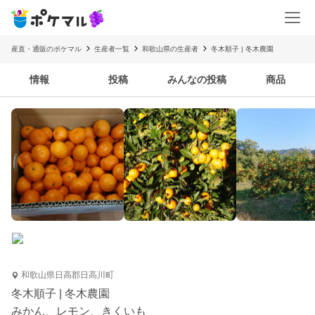
産直・通販のポケマル
生産者一覧
和歌山県の生産者
冬木順子 | 冬木農園
情報
投稿
みんなの投稿
商品
和歌山県日高郡日高川町
冬木順子 | 冬木農園
みかん、レモン、きくいも