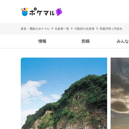
産直・通販のポケマル
生産者一覧
大阪府の生産者
田森宗悟 | 宗栄丸
情報
投稿
みんな