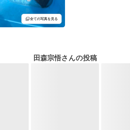
filter
全ての写真を見る
田森宗悟さんの投稿