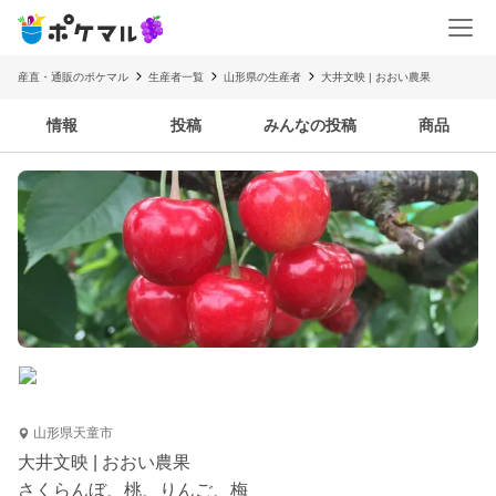
産直・通販のポケマル
生産者一覧
山形県の生産者
大井文映 | おおい農果
情報
投稿
みんなの投稿
商品
山形県天童市
大井文映 | おおい農果
さくらんぼ、桃、りんご、梅