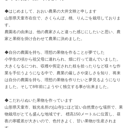
◆はじめまして、おおい農果の大井文映と申します

山形県天童市在住で、さくらんぼ、桃、りんごを栽培しておりま
す。 

農園名の由来は、他の農家さんと違った感じにしたいと思い、農
家と果樹を掛け合わせて農果に決めました。 

◆自分の農園を持ち、理想の果物を作ることが夢でした

小学生の頃から祖父母に連れられ、畑に行って遊んでいました。
大きくなるにつれ、収穫や剪定された枝を拾ったりなど様々な作
業を手伝うようになる中で、農業の厳しさや楽しさを知り、将来
は自分の農園を持ち、理想の果物を作りたいと夢見るようになり
ました。そして8年前にようやく独立する事が出来ました。 

◆こだわりぬいた果物を作っています

山形県天童市、観光名所の[山寺]にほど近い自然豊かな場所で、果
物栽培がとても盛んな地域です。 標高150メートルに位置し、昼
夜の寒暖差が大きいので、色付きよく、甘い果物が生産されま
す。 
