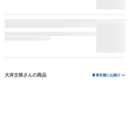
大井文映さんの商品
location_on
東京都にお届け