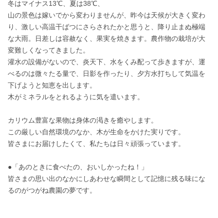
冬はマイナス13℃、夏は38℃、

山の景色は嫁いでから変わりませんが、昨今は天候が大きく変わ
り、激しい高温干ばつにさらされたかと思うと、降り止まぬ極端
な大雨。日差しは容赦なく、果実を焼きます。農作物の栽培が大
変難しくなってきました。

灌水の設備がないので、炎天下、水をくみ配って歩きますが、運
べるのは微々たる量で、日影を作ったり、夕方水打ちして気温を
下げようと知恵を出します。

木がミネラルをとれるように気を遣います。

カリウム豊富な果物は身体の渇きを癒やします。

この厳しい自然環境のなか、木が生命をかけた実りです。

皆さまにお届けしたくて、私たちは日々頑張っています。

●「あのときに食べたの、おいしかったね！」

皆さまの思い出のなかにしあわせな瞬間として記憶に残る味にな
るのがつがね農園の夢です。
