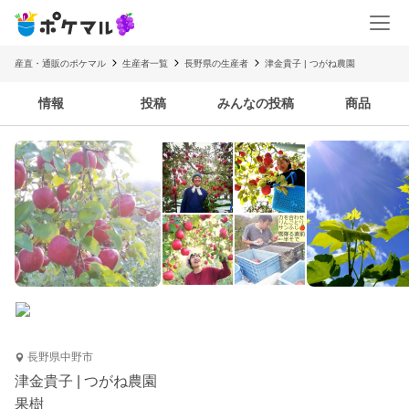
産直・通販のポケマル
生産者一覧
長野県の生産者
津金貴子 | つがね農園
情報
投稿
みんなの投稿
商品
長野県中野市
津金貴子 | つがね農園
果樹