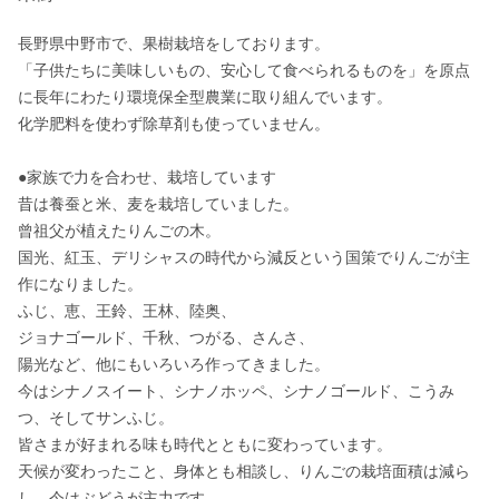
長野県中野市で、果樹栽培をしております。

「子供たちに美味しいもの、安心して食べられるものを」を原点
に長年にわたり環境保全型農業に取り組んでいます。

化学肥料を使わず除草剤も使っていません。

●家族で力を合わせ、栽培しています

昔は養蚕と米、麦を栽培していました。

曾祖父が植えたりんごの木。

国光、紅玉、デリシャスの時代から減反という国策でりんごが主
作になりました。

ふじ、恵、王鈴、王林、陸奥、

ジョナゴールド、千秋、つがる、さんさ、

陽光など、他にもいろいろ作ってきました。

今はシナノスイート、シナノホッペ、シナノゴールド、こうみ
つ、そしてサンふじ。

皆さまが好まれる味も時代とともに変わっています。

天候が変わったこと、身体とも相談し、りんごの栽培面積は減ら
し、今はぶどうが主力です。
