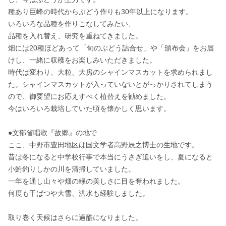
種あり巨峰の時代からぶどう作りも30年以上になります。

いろいろな品種を作りこなしてみたい、

品種を入れ替え、研究を重ねてきました。

畑には20種ほどあって「旬のぶどう詰合せ」や「頒布会」をお届
けし、一緒に収穫をお楽しみいただきました。

時代は変わり、大粒、大房のシャインマスカットを求められまし
た。シャインマスカットが入っていないとがっかりされてしまう
ので、御要望にお応えすべく植替えを勧めました。

今はいろいろ栽培していた頃を懐かしく思います。

●文部省唱歌『故郷』の地で

ここ、中野市豊田地区は国文学者高野辰之博士の生地です。

昔は冬になると中学校行事で本当にうさぎ追いをし、夏になると
小鮒釣りしかの川を清掃していました。

一年を通し山々や畑の緑の美しさに目を奪われました。

何度も干ばつや大雪、洪水も経験しました。

取り巻く天候はさらに過酷になりました。
