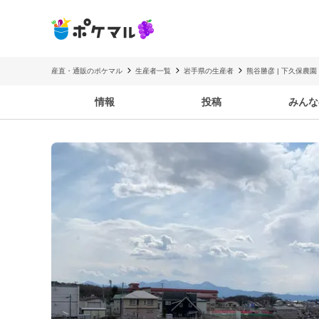
産直・通販のポケマル
生産者一覧
岩手県の生産者
熊谷勝彦 | 下久保農園
情報
投稿
みんな