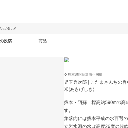
さんちの旨い米
の投稿
商品
熊本県阿蘇郡南小国町
児玉秀次郎 | こだまさんちの旨
米(あきげしき)
熊本・阿蘇　標高約590mの
す。

集落内には熊本平成の水百選の
立岩水源の水は高度26度の超