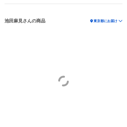
池田麻見さんの商品
location_on
東京都にお届け