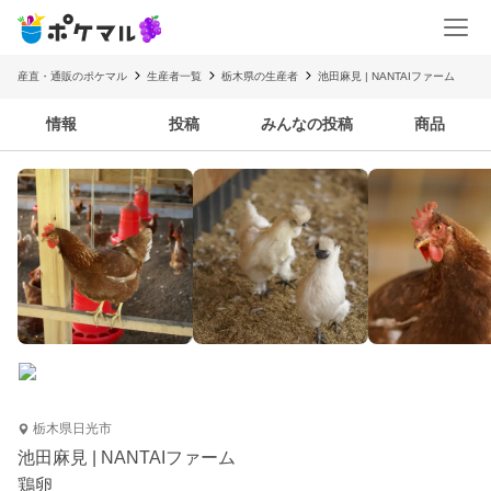
産直・通販のポケマル
生産者一覧
栃木県の生産者
池田麻見 | NANTAIファーム
情報
投稿
みんなの投稿
商品
栃木県日光市
池田麻見 | NANTAIファーム
鶏卵