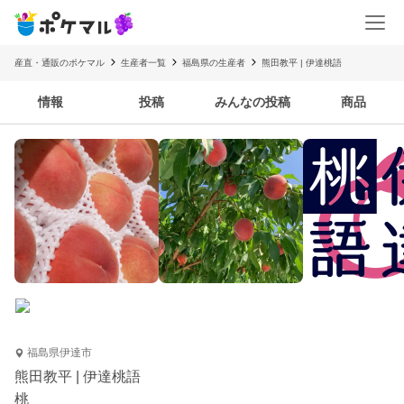
産直・通販のポケマル
生産者一覧
福島県の生産者
熊田教平 | 伊達桃語
情報
投稿
みんなの投稿
商品
福島県伊達市
熊田教平 | 伊達桃語
桃