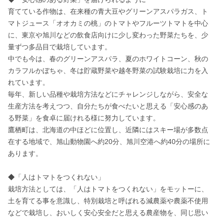
育てている作物は、在来種の青大豆やグリーンアスパラガス、ト
マトジュース「オオカミの桃」のトマトやフルーツトマトを中心
に、東京や旭川などの飲食店向けに少し変わった野菜たちを、少
量ずつ多品目で栽培しています。

中でも今は、春のグリーンアスパラ、夏のホワイトコーン、秋の
カラフルかぼちゃ、冬は貯蔵野菜や越冬野菜の試験栽培に力を入
れています。

毎年、新しい品種や栽培方法などにチャレンジしながら、安全な
生産方法を考えつつ、自分たちが食べたいと思える「安心感のあ
る野菜」を食卓に届けれる様に努力しています。

鷹栖町は、北海道の中ほどに位置し、近隣にはスキー場が多数点
在する地域で、旭山動物園へ約20分、旭川空港へ約40分の場所に
あります。

◆「人はトマトをつくれない」

栽培方法としては、「人はトマトをつくれない」をモットーに、
土を育てる事を意識し、特別栽培と呼ばれる減農薬や農薬不使用
などで栽培し、おいしく安心安全だと思える農産物を、同じ思い