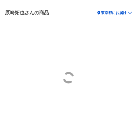
原崎拓也さんの商品
location_on
東京都にお届け