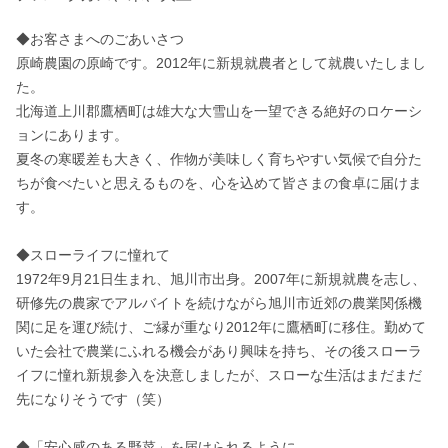
◆お客さまへのごあいさつ

原崎農園の原崎です。2012年に新規就農者として就農いたしまし
た。

北海道上川郡鷹栖町は雄大な大雪山を一望できる絶好のロケーシ
ョンにあります。

夏冬の寒暖差も大きく、作物が美味しく育ちやすい気候で自分た
ちが食べたいと思えるものを、心を込めて皆さまの食卓に届けま
す。

◆スローライフに憧れて

1972年9月21日生まれ、旭川市出身。2007年に新規就農を志し、
研修先の農家でアルバイトを続けながら旭川市近郊の農業関係機
関に足を運び続け、ご縁が重なり2012年に鷹栖町に移住。勤めて
いた会社で農業にふれる機会があり興味を持ち、その後スローラ
イフに憧れ新規参入を決意しましたが、スローな生活はまだまだ
先になりそうです（笑）

◆「安心感のある野菜」を届けられるように
