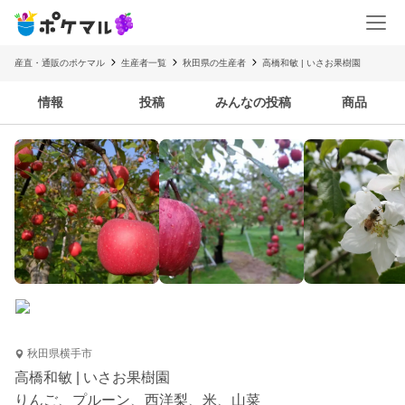
産直・通販のポケマル
生産者一覧
秋田県の生産者
高橋和敏 | いさお果樹園
情報
投稿
みんなの投稿
商品
秋田県横手市
高橋和敏 | いさお果樹園
りんご、プルーン、西洋梨、米、山菜