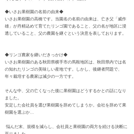
◆いさお果樹園の名前の由来◆

いさお果樹園の高橋です。当園名の名前の由来は、亡き父「威作
雄」が丹精込めて育てたリンゴ園であること、父の名が地区に浸
透していること、父の農園を継ぐという決意を表しております。

◆リンゴ農家を継いだきっかけ◆

いさお果樹園のある秋田県横手市の馬鞍地区は、秋田県内では名
の知れたリンゴの美味しい産地です。しかし、後継者問題で、
年々栽培する農家は減少の一方です。

そんな中、父の亡くなった後に果樹園はどうするかとの話になり
ました。

安定した会社員を選び果樹園を辞めてしまうか。会社を辞めて果
樹園を選ぶか…

 悩んだ末、規模を減らし、会社員と果樹園の両方を続ける決断に
至りました。
