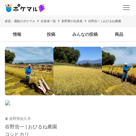
産直・通販のポケマル
生産者一覧
長野県の生産者
谷野浩一 | おひるね農園
情報
投稿
みんなの投稿
商品
長野県佐久市
谷野浩一 | おひるね農園
コシヒカリ