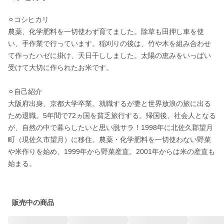
⚪︎コシヒカリ

農薬、化学肥料を一切使わず育てました。除草も田押し車を使
い、手作業で行っています。稲刈りの後は、竹や木を組み合わせ
て作ったハゼに掛け、天日干ししました。太陽の恵みをいっぱい
受けて大切に作られたお米です。

⚪︎自己紹介

大阪府出身、京都大学卒業。就職するが妻と世界放浪の旅に出る
ため退職。5年間で72ヵ国を貧乏旅行する。帰国後、社会人となる
が、自然の中で暮らしたいと思い脱サラ！1998年に北佐久郡望月
町（現佐久市望月）に移住。農薬・化学肥料を一切使わない野菜
や米作りを始め、1999年から野菜産直。2001年からは米の産直も
始まる。

販売中の商品