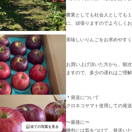
農業としても社会人としても１
に、頑張りますのでよろしくお
美味しいりんごをお求めやすく
お買い上げ頂いた方から、順次
ますので、多少の遅れはご理解
＊発送について

クロネコヤマト使用しての発送
〜最後に〜

filter
全ての写真を見る
梱包には気をつけて、発送いた