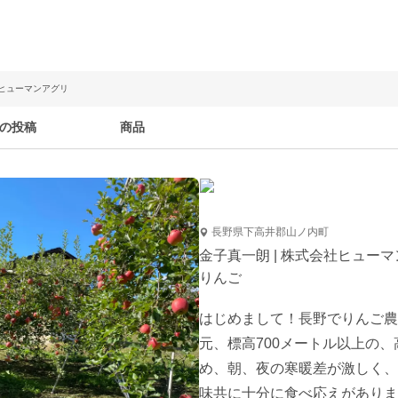
社ヒューマンアグリ
の投稿
商品
長野県下高井郡山ノ内町
金子真一朗 | 株式会社ヒュー
りんご
はじめまして！長野でりんご農
元、標高700メートル以上の
め、朝、夜の寒暖差が激しく、
味共に十分に食べ応えがありま