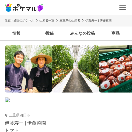
産直・通販のポケマル
生産者一覧
三重県の生産者
伊藤寿一 | 伊藤菜園
情報
投稿
みんなの投稿
商品
三重県四日市
伊藤寿一 | 伊藤菜園
トマト