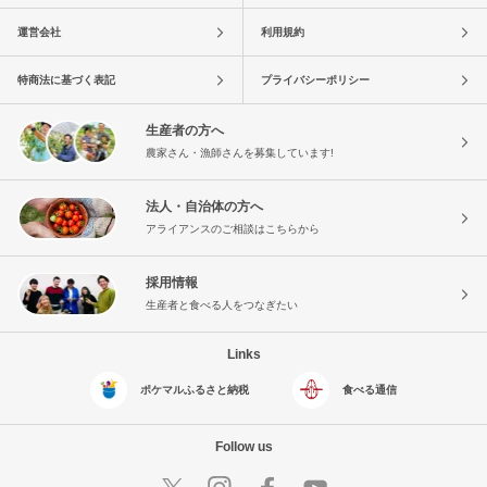
運営会社
利用規約
特商法に基づく表記
プライバシーポリシー
生産者の方へ
農家さん・漁師さんを募集しています!
法人・自治体の方へ
アライアンスのご相談はこちらから
採用情報
生産者と食べる人をつなぎたい
Links
ポケマルふるさと納税
食べる通信
Follow us