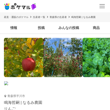
産直・通販のポケマル
生産者一覧
青森県の生産者
鳴海哲嗣 | なるみ農園
情報
投稿
みんなの投稿
商品
青森県平川市
鳴海哲嗣 | なるみ農園
りんご