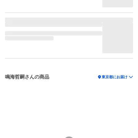
鳴海哲嗣さんの商品
location_on
東京都にお届け