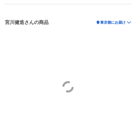
宮川健造さんの商品
location_on
東京都にお届け