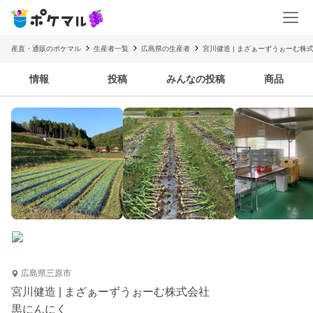
産直・通販のポケマル
生産者一覧
広島県の生産者
宮川健造 | まざぁーずうぉーむ株
情報
投稿
みんなの投稿
商品
広島県三原市
宮川健造 | まざぁーずうぉーむ株式会社
黒にんにく