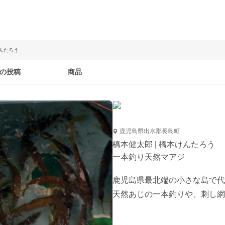
けんたろう
の投稿
商品
鹿児島県出水郡長島町
橋本健太郎 | 橋本けんたろう
一本釣り天然マアジ
鹿児島県最北端の小さな島で代
天然あじの一本釣りや、刺し網