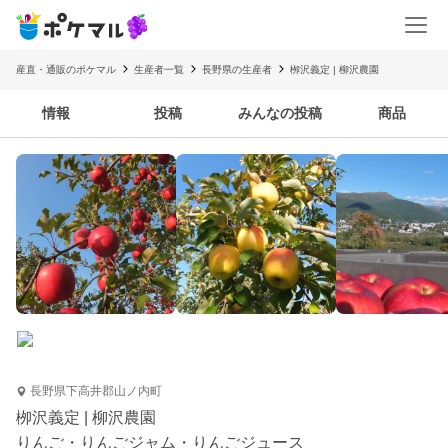
産直・通販のポケマル
生産者一覧
長野県の生産者
栁沢義定 | 柳沢農園
情報
投稿
みんなの投稿
商品
長野県下高井郡山ノ内町
栁沢義定 | 柳沢農園
りんご・りんごジャム・りんごジュース