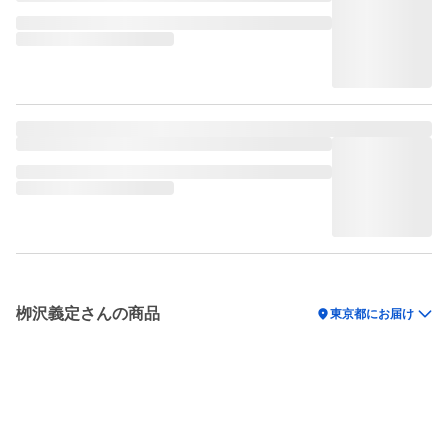
栁沢義定さんの商品
location_on
東京都にお届け