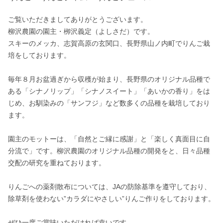
ご覧いただきましてありがとうございます。

柳沢農園の園主・栁沢義定（よしさだ）です。

スキーのメッカ、志賀高原の玄関口、長野県山ノ内町でりんご栽
培をしております。

毎年８月お盆過ぎから収穫が始まり、長野県のオリジナル品種で
ある「シナノリップ」「シナノスイート」「あいかの香り」をは
じめ、お馴染みの「サンフジ」など数多くの品種を栽培しており
ます。

園主のモットーは、「自然とご縁に感謝」と「楽しく真面目に自
分流で」です。柳沢農園のオリジナル品種の開発をと、日々品種
交配の研究を重ねております。

りんごへの薬剤散布については、JAの防除基準を遵守しており、
除草剤を使わない”カラダにやさしい”りんご作りをしております。

ぜひ一度ご賞味いただければ幸いです。
