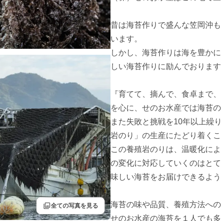
昔は海苔作りで盛んな笠岡沖も
います。

しかし、海苔作りは海を豊かに
しい海苔作りに励んでおります
『育てて、摘んで、食卓まで、
を心に、せのお水産では海苔の
また失敗と挑戦を10年以上繰
岩のり」の生産にたどり着くこ
この養殖岩のりは、温暖化によ
の変化に対応していくのはとて
味しい海苔をお届けできるよう
海苔の味や品質、養殖方法への
filter
全ての写真を見る
せのお水産の海苔を１人でも多