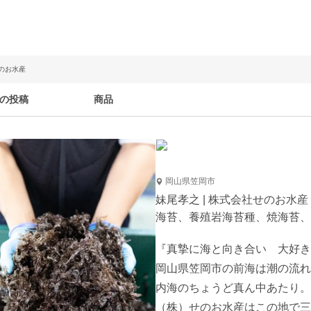
せのお水産
の投稿
商品
岡山県笠岡市
妹尾孝之 | 株式会社せのお水産
海苔、養殖岩海苔種、焼海苔、
『真摯に海と向き合い　大好き
岡山県笠岡市の前海は潮の流れ
内海のちょうど真ん中あたり。

（株）せのお水産はこの地で三