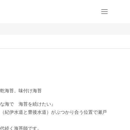
乾海苔、味付け海苔
な海で　海苔を続けたい』

（紀伊水道と豊後水道）がぶつかり合う位置で瀬戸
代続く海苔師です。
