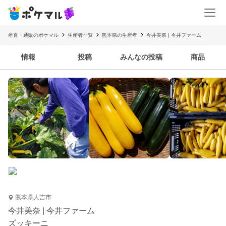
産直・通販のポケマル
生産者一覧
熊本県の生産者
今井美奈 | 今井ファーム
情報
投稿
みんなの投稿
商品
熊本県人吉市
今井美奈 | 今井ファーム
ズッキーニ