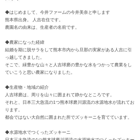
◆はじめまして、今井ファームの今井美奈と申します 

熊本県出身。 人吉在住です。 

農園名の由来は、生産者の名前です。

◆農家になった経緯

結婚を期に脱サラをして熊本市内から旦那の実家がある人吉に引
っ越してきました。 

そこで、緑豊かな山々と人吉球磨の豊かな水をつかって農業をし
ていこうと思い農家になりました。

◆生産物・地域の紹介

人吉球磨は、周りを山々に囲まれて静かなところです。 

それと、日本三大急流の1つ熊本球磨川源流の水源地水が流れてお
ります。 

都会ではない大自然に囲まれた所でズッキーニを育てています。 

◆水源地水でつくったズッキーニ

日本三大急流の1つ熊本球磨川源流の水源地水でつくったズッキー